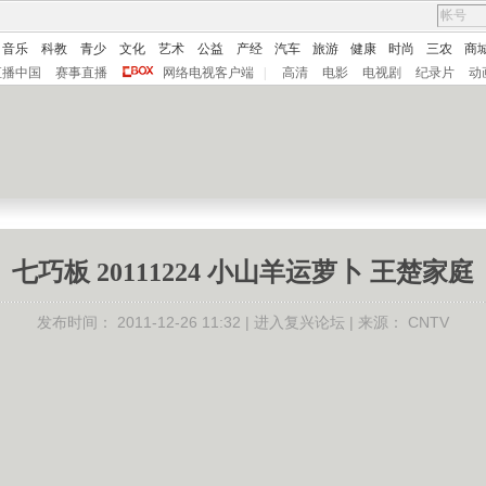
音乐
科教
青少
文化
艺术
公益
产经
汽车
旅游
健康
时尚
三农
商
直播中国
赛事直播
网络电视客户端
|
高清
电影
电视剧
纪录片
动
七巧板 20111224 小山羊运萝卜 王楚家庭
发布时间：
2011-12-26 11:32 |
进入复兴论坛
| 来源：
CNTV