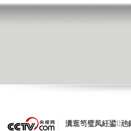
瀵逛笉璧凤紝鍙兘