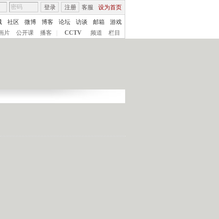
登录
注册
客服
设为首页
城
社区
微博
博客
论坛
访谈
邮箱
游戏
画片
公开课
播客
|
CCTV
频道
栏目