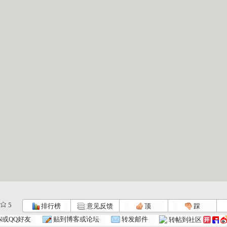
5
排行榜
意见反馈
顶
踩
七巧板 2...
七巧板 2...
七巧板 2...
N或QQ好友
贴到博客或论坛
转发邮件
转帖到社区