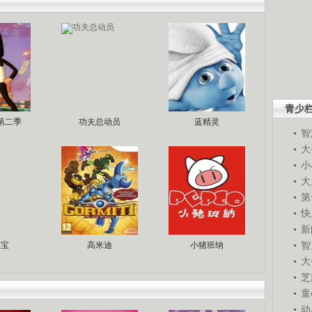
青少
第二季
功夫总动员
蓝精灵
智
大
小
大
第
快
新
智
宝宝
高米迪
小猪班纳
大
芝
童
动