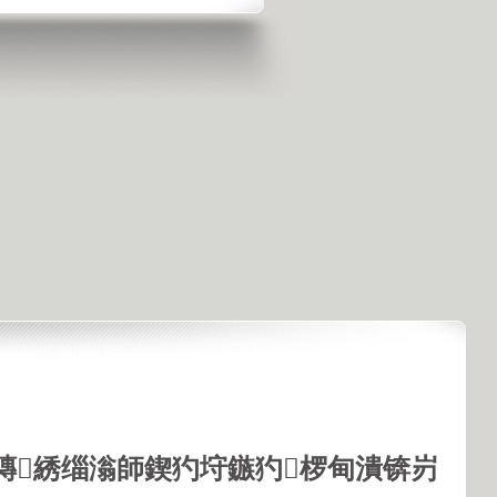
鏄綉缁滃師鍥犳垨鏃犳椤甸潰锛岃