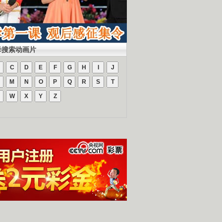
母搜索动画片
C
D
E
F
G
H
I
J
M
N
O
P
Q
R
S
T
W
X
Y
Z