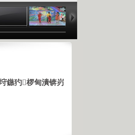
00:57
03:43
04:22
04
垨鏃犳椤甸潰锛岃