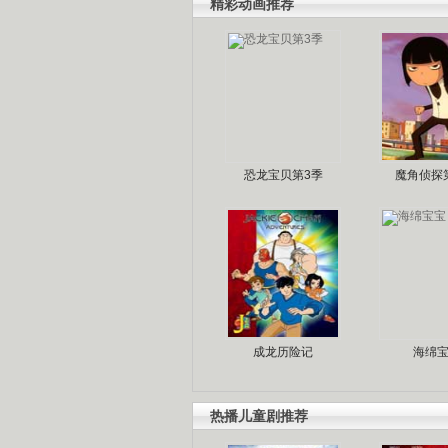
精彩动画推荐
恐龙宝贝第3季
魔角侦探
成龙历险记
海绵
热播儿童剧推荐