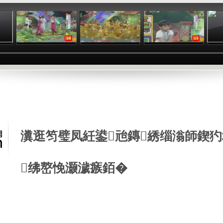
:15
02:56
01:31
02:50
瀵逛笉璧凤紝鍙兘鏄綉缁滃師鍥犳
绋嶅悗灏濊瘯銆�