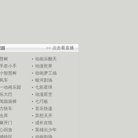
栏目
>> 点击看直播
慧树
动画乐翻天
手牵小手
动漫世界
小智慧树
动画梦工场
风车
银河剧场
一动画乐园
七彩星球
乐大巴
动漫星空
闻袋袋裤
七巧板
力快车
音乐快递
仓库
异想天开
麻开门
成长在线
心回放
英雄出少年
感特区
动画剧场