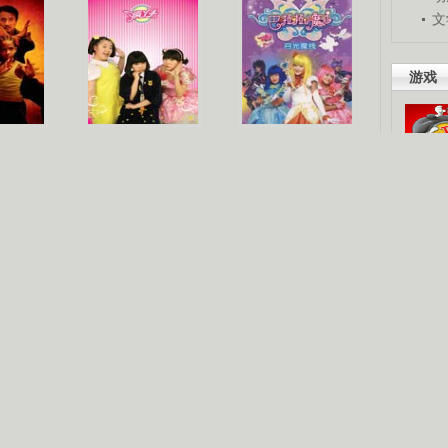
文
游戏
梦
《疯丫头》第二季
巴啦啦小魔仙
吧。
星人
海洋天堂
玩酷青春
现你的