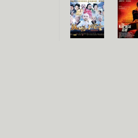
聪明小空空
功夫
长江七号
家有外