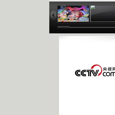
04:26
01