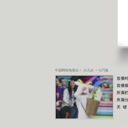
中国网络电视台
>
少儿台
>
七巧板
首播
首播
所属
所属
关 键