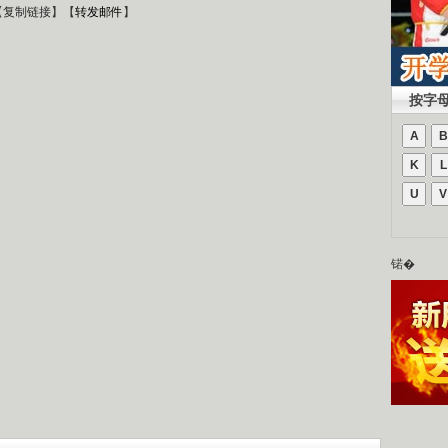
【
复制链接
】【
转发邮件
】
按字
A
B
K
L
U
V
锘�