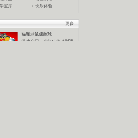
学宝库
快乐体验
更多
猫和老鼠保龄球
游戏介绍：当箭头移动到适
当位置时，使用鼠标发球，
谁是保龄球高手，快来试试
米奇冬季终极挑战
游戏介绍：使用鼠标和键盘
控制米奇，灵活越过障碍
物，赢得终极滑雪挑战赛。
猪猪侠棒棒糖挑战
游戏介绍：使用鼠标控制猪
猪侠发射抓勾抓到棒棒糖，
抓到越多分数越高。快来展
技巧吧！
摧毁鸡窝
游戏介绍：使用鼠标控制，
按照要求将鸡窝摧毁。可是