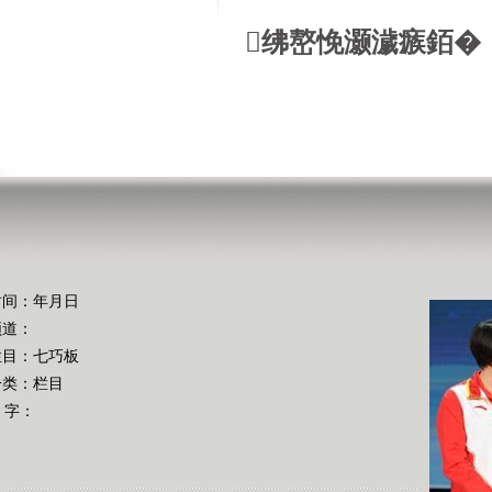
绋嶅悗灏濊瘯銆�
时间：年月日
频道：
栏目：
七巧板
分类：栏目
 字：