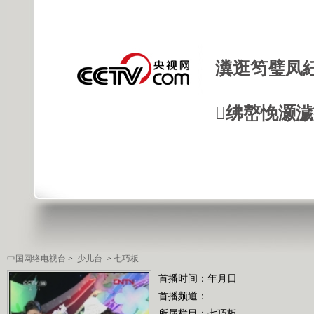
瀵逛笉璧凤
绋嶅悗灏
中国网络电视台
>
少儿台
>
七巧板
首播时间：年月日
首播频道：
所属栏目：
七巧板