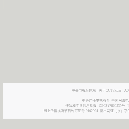
中央电视台网站
|
关于CCTV.com
|
人
中央广播电视总台 中国网络电
违法和不良信息举报
京ICP证060535号
网上传播视听节目许可证号 0102004
新出网证（京）字0