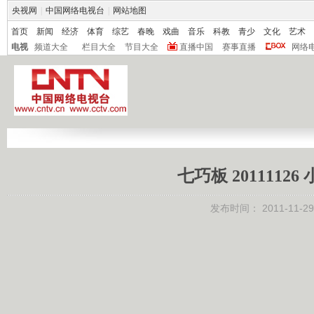
央视网
|
中国网络电视台
|
网站地图
首页
新闻
经济
体育
综艺
春晚
戏曲
音乐
科教
青少
文化
艺术
电视
频道大全
栏目大全
节目大全
直播中国
赛事直播
网络
七巧板 201111
发布时间：
2011-11-29