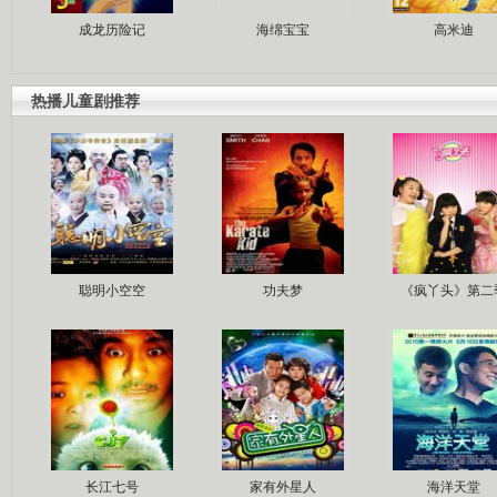
成龙历险记
海绵宝宝
高米迪
热播儿童剧推荐
聪明小空空
功夫梦
《疯丫头》第二
长江七号
家有外星人
海洋天堂