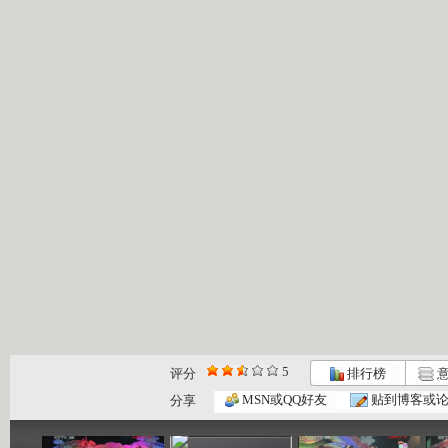
5
评分
排行榜
意
七巧板 2...
七巧板 2...
七巧板 2...
MSN或QQ好友
贴到博客或
分享
04:26
01:15
02:56