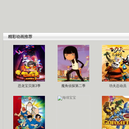
精彩动画推荐
恐龙宝贝第3季
魔角侦探第二季
功夫总动员