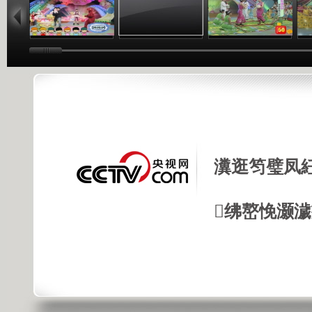
瀵逛笉璧凤
绋嶅悗灏