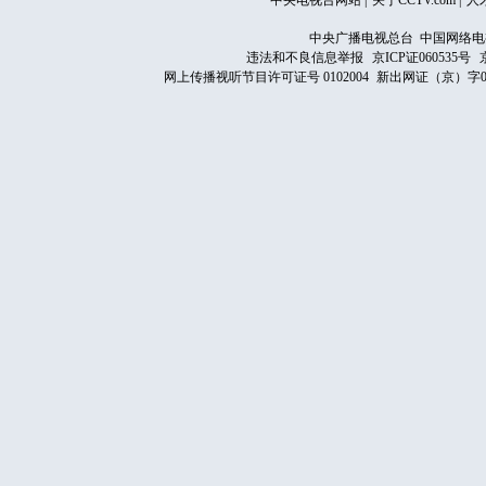
中央电视台网站
|
关于CCTV.com
|
人
中央广播电视总台 中国网络电
违法和不良信息举报
京ICP证060535号
网上传播视听节目许可证号 0102004
新出网证（京）字0