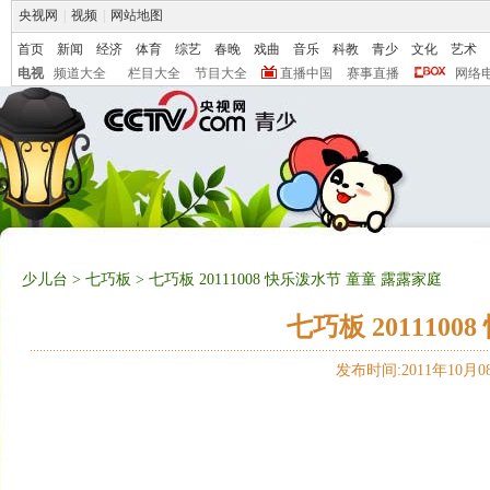
央视网
|
视频
|
网站地图
首页
新闻
经济
体育
综艺
春晚
戏曲
音乐
科教
青少
文化
艺术
电视
频道大全
栏目大全
节目大全
直播中国
赛事直播
网络
少儿台
>
七巧板
> 七巧板 20111008 快乐泼水节 童童 露露家庭
七巧板 201110
发布时间:2011年10月08日