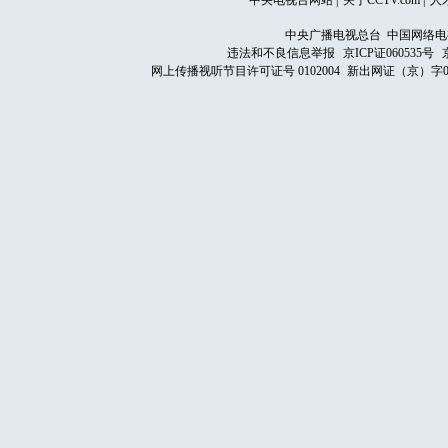
中央电视台网站
|
关于CCTV.com
|
人
中央广播电视总台 中国网络电
违法和不良信息举报
京ICP证060535号
网上传播视听节目许可证号 0102004
新出网证（京）字0