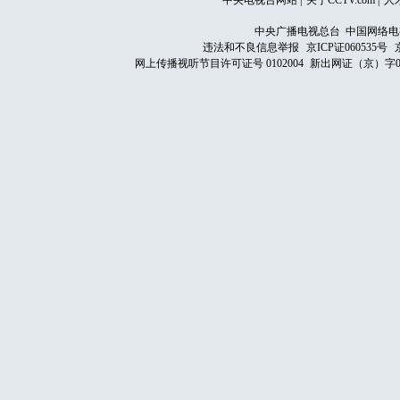
中央电视台网站
|
关于CCTV.com
|
人
中央广播电视总台 中国网络电
违法和不良信息举报
京ICP证060535号
网上传播视听节目许可证号 0102004
新出网证（京）字0