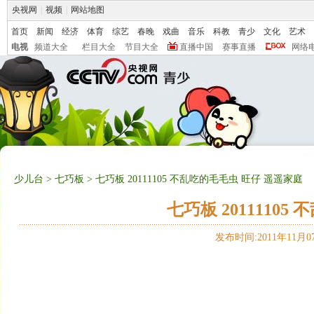
央视网
|
视频
|
网站地图
首页
新闻
经济
体育
综艺
春晚
戏曲
音乐
科教
青少
文化
艺术
电视
频道大全
栏目大全
节目大全
直播中国
赛事直播
网络
少儿台
>
七巧板
> 七巧板 20111105 不乱吃的毛毛虫 旺仔 遥遥家庭
七巧板 2011110
发布时间:2011年11月07日