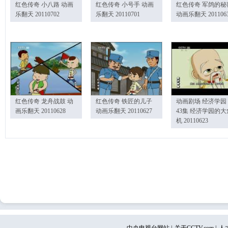
红色传奇 小八路 动画
红色传奇 小号手 动画
红色传奇 军鸽的秘
乐翻天 20110702
乐翻天 20110701
动画乐翻天 201106
红色传奇 龙舟战鼓 动
红色传奇 铁匠的儿子
动画剧场 经济学园
画乐翻天 20110628
动画乐翻天 20110627
43集 经济学园的大
机 20110623