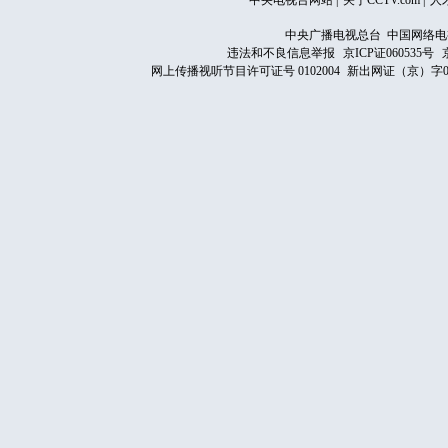
中央电视台网站
|
关于CCTV.com
|
人
中央广播电视总台 中国网络电
违法和不良信息举报
京ICP证060535号
网上传播视听节目许可证号 0102004
新出网证（京）字0