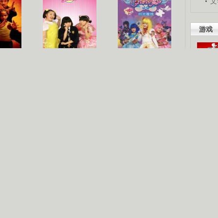
文
游戏
梦
《疯丫头》第二季
巴啦啦小魔仙
吧。
星人
海洋天堂
玩酷青春
现你的