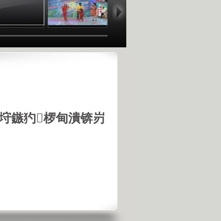
垨鏃犳椤甸潰锛岃