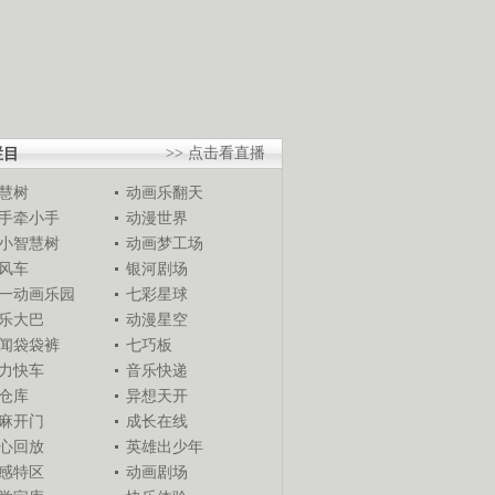
栏目
>> 点击看直播
慧树
动画乐翻天
手牵小手
动漫世界
小智慧树
动画梦工场
风车
银河剧场
一动画乐园
七彩星球
乐大巴
动漫星空
闻袋袋裤
七巧板
力快车
音乐快递
仓库
异想天开
麻开门
成长在线
心回放
英雄出少年
感特区
动画剧场