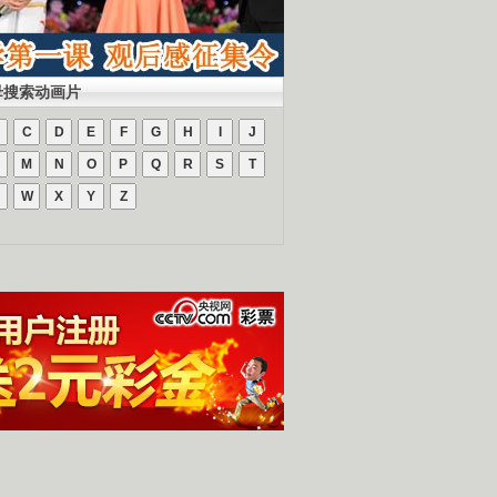
母搜索动画片
C
D
E
F
G
H
I
J
M
N
O
P
Q
R
S
T
W
X
Y
Z