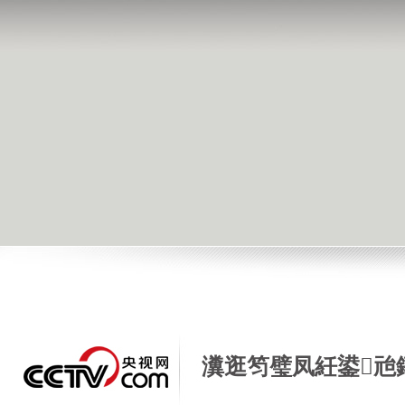
瀵逛笉璧凤紝鍙兘