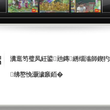
瀵逛笉璧凤紝鍙兘鏄綉缁滃師鍥犳
绋嶅悗灏濊瘯銆�