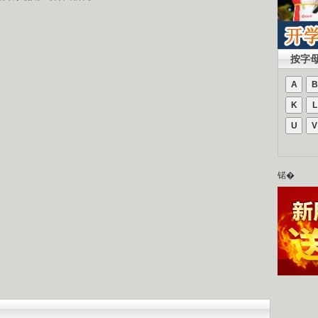
按字
A
B
K
L
U
V
锘�