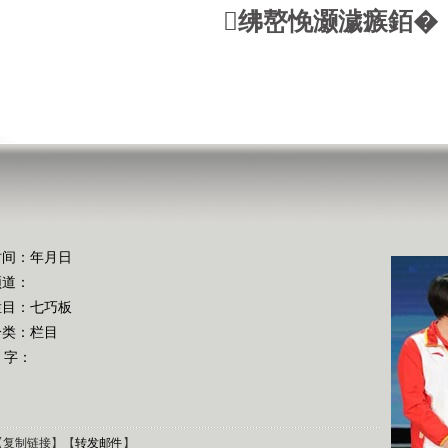
绋嶅悗灏濊瘯銆�
时间：年月日
频道：
栏目：
七巧板
分类：栏目
 字：
【
复制链接
】【
转发邮件
】