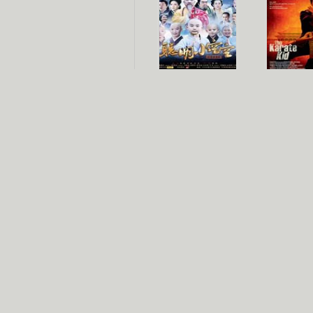
聪明小空空
功夫
长江七号
家有外