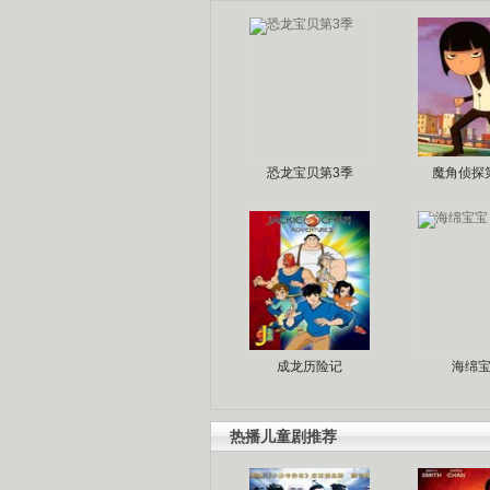
恐龙宝贝第3季
魔角侦探
成龙历险记
海绵
热播儿童剧推荐