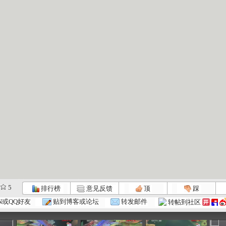
5
排行榜
意见反馈
顶
踩
七巧板 2...
七巧板 2...
七巧板 2...
N或QQ好友
贴到博客或论坛
转发邮件
转帖到社区
:15
02:56
01:31
02:50