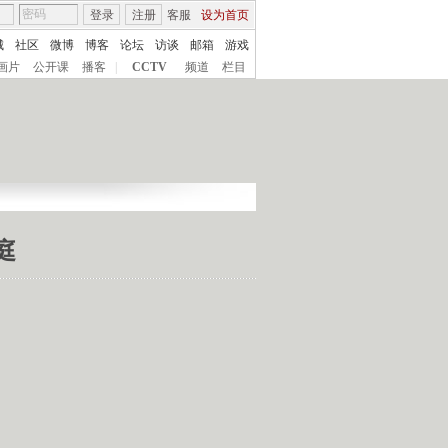
登录
注册
客服
设为首页
城
社区
微博
博客
论坛
访谈
邮箱
游戏
画片
公开课
播客
|
CCTV
频道
栏目
庭