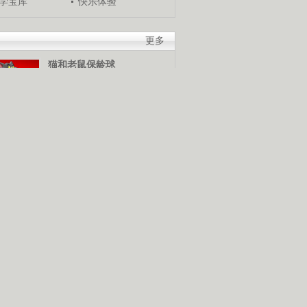
学宝库
快乐体验
更多
猫和老鼠保龄球
游戏介绍：当箭头移动到适
当位置时，使用鼠标发球，
谁是保龄球高手，快来试试
米奇冬季终极挑战
游戏介绍：使用鼠标和键盘
控制米奇，灵活越过障碍
物，赢得终极滑雪挑战赛。
猪猪侠棒棒糖挑战
游戏介绍：使用鼠标控制猪
猪侠发射抓勾抓到棒棒糖，
抓到越多分数越高。快来展
技巧吧！
摧毁鸡窝
游戏介绍：使用鼠标控制，
按照要求将鸡窝摧毁。可是
为什么要把鸡窝弄坏？因为