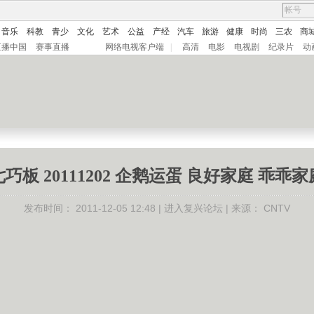
音乐
科教
青少
文化
艺术
公益
产经
汽车
旅游
健康
时尚
三农
商
直播中国
赛事直播
网络电视客户端
|
高清
电影
电视剧
纪录片
动
七巧板 20111202 企鹅运蛋 良好家庭 乖乖家
发布时间：
2011-12-05 12:48 |
进入复兴论坛
| 来源：
CNTV