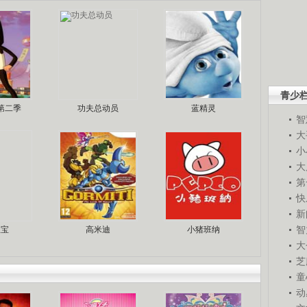
青少
第二季
功夫总动员
蓝精灵
智
大
小
大
第
快
新
智
宝宝
高米迪
小猪班纳
大
芝
童
动