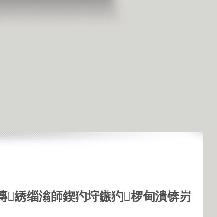
鏄綉缁滃師鍥犳垨鏃犳椤甸潰锛岃