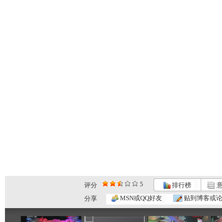
5
评分
排行榜
意
七巧板 2...
七巧板 2...
七巧板 2...
MSN或QQ好友
贴到博客或
分享
04:26
01:15
02:56