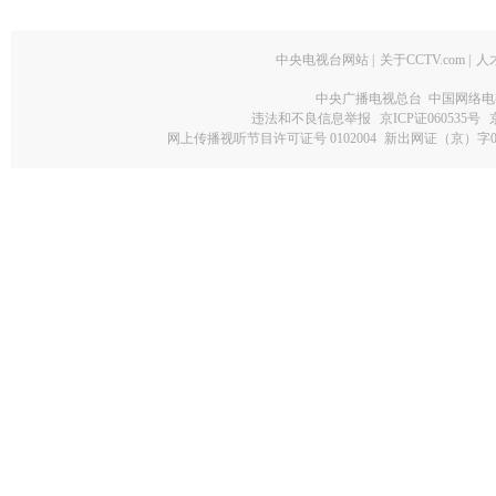
中央电视台网站
|
关于CCTV.com
|
人
中央广播电视总台 中国网络电
违法和不良信息举报
京ICP证060535号
网上传播视听节目许可证号 0102004
新出网证（京）字0