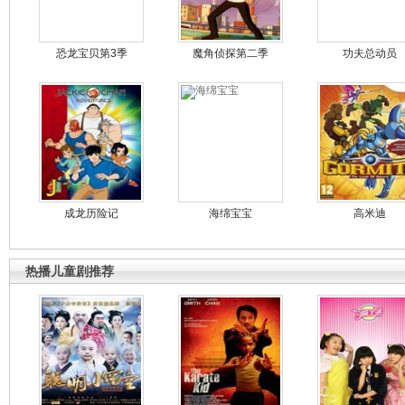
恐龙宝贝第3季
魔角侦探第二季
功夫总动员
成龙历险记
海绵宝宝
高米迪
热播儿童剧推荐