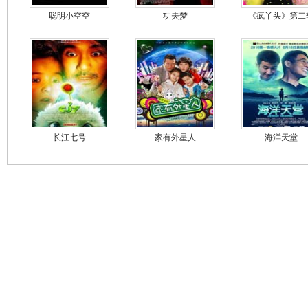
聪明小空空
功夫梦
《疯丫头》第二
长江七号
家有外星人
海洋天堂