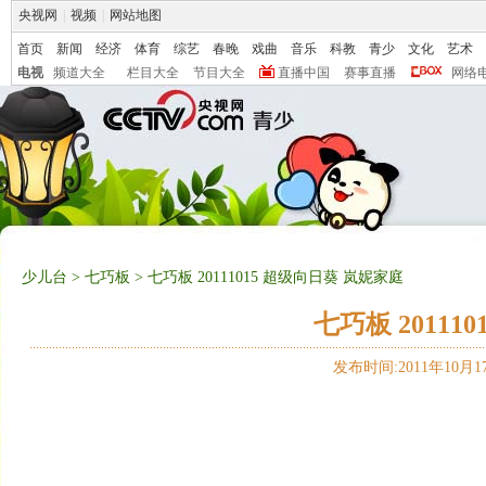
央视网
|
视频
|
网站地图
首页
新闻
经济
体育
综艺
春晚
戏曲
音乐
科教
青少
文化
艺术
电视
频道大全
栏目大全
节目大全
直播中国
赛事直播
网络
少儿台
>
七巧板
> 七巧板 20111015 超级向日葵 岚妮家庭
七巧板 20111
发布时间:2011年10月17日