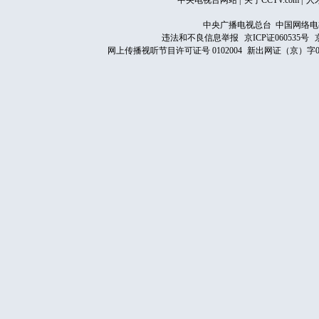
中央电视台网站
|
关于CCTV.com
|
人
中央广播电视总台 中国网络电
违法和不良信息举报
京ICP证060535号
网上传播视听节目许可证号 0102004
新出网证（京）字0