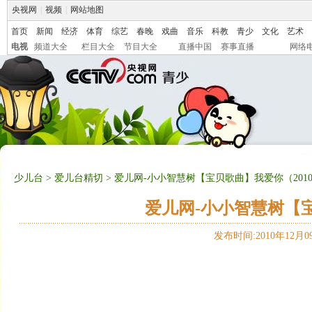
央视网
|
视频
|
网站地图
首页
新闻
经济
体育
综艺
春晚
戏曲
音乐
科教
青少
文化
艺术
电视
频道大全
栏目大全
节目大全
直播中国
赛事直播
网络
少儿台
>
爱儿台精切
> 爱儿网-小小智慧树【宝贝歌曲】我爱你（2010-
爱儿网-小小智慧树【宝贝
发布时间:2010年12月09日