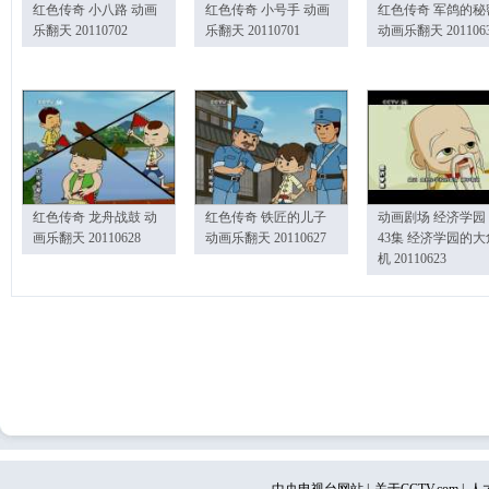
红色传奇 小八路 动画
红色传奇 小号手 动画
红色传奇 军鸽的秘
乐翻天 20110702
乐翻天 20110701
动画乐翻天 201106
红色传奇 龙舟战鼓 动
红色传奇 铁匠的儿子
动画剧场 经济学园
画乐翻天 20110628
动画乐翻天 20110627
43集 经济学园的大
机 20110623