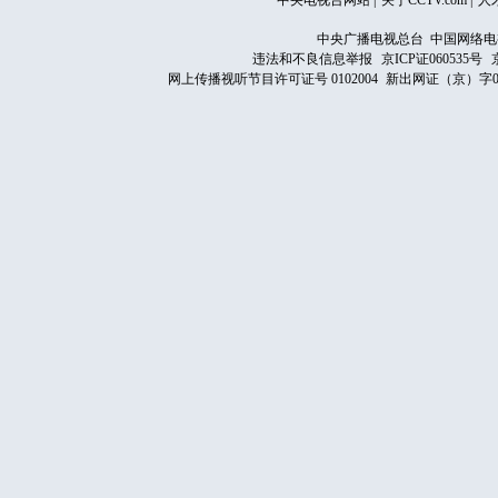
中央电视台网站
|
关于CCTV.com
|
人
中央广播电视总台 中国网络电
违法和不良信息举报
京ICP证060535号
网上传播视听节目许可证号 0102004
新出网证（京）字0