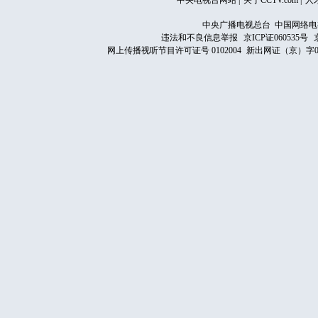
中央电视台网站
|
关于CCTV.com
|
人
中央广播电视总台 中国网络电
违法和不良信息举报
京ICP证060535号
网上传播视听节目许可证号 0102004
新出网证（京）字0