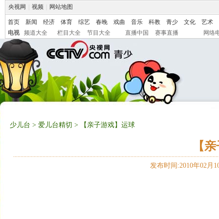
央视网
|
视频
|
网站地图
首页
新闻
经济
体育
综艺
春晚
戏曲
音乐
科教
青少
文化
艺术
电视
频道大全
栏目大全
节目大全
直播中国
赛事直播
网络
少儿台
>
爱儿台精切
> 【亲子游戏】运球
【亲
发布时间:2010年02月10日