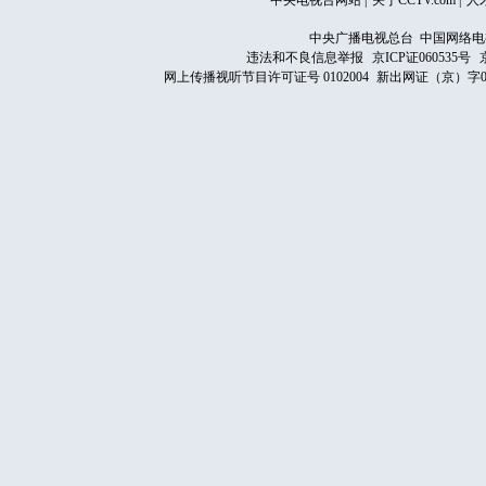
中央电视台网站
|
关于CCTV.com
|
人
中央广播电视总台 中国网络电
违法和不良信息举报
京ICP证060535号
网上传播视听节目许可证号 0102004
新出网证（京）字0