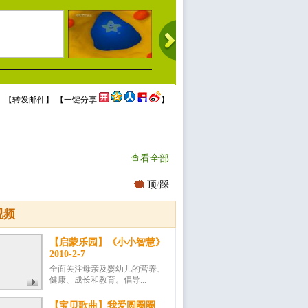
 【
转发邮件
】 【
一键分享
】
查看全部
顶
/
踩
视频
【启蒙乐园】《小小智慧》
2010-2-7
全面关注母亲及婴幼儿的营养、
健康、成长和教育。倡导...
【宝贝歌曲】我爱圆圈圈