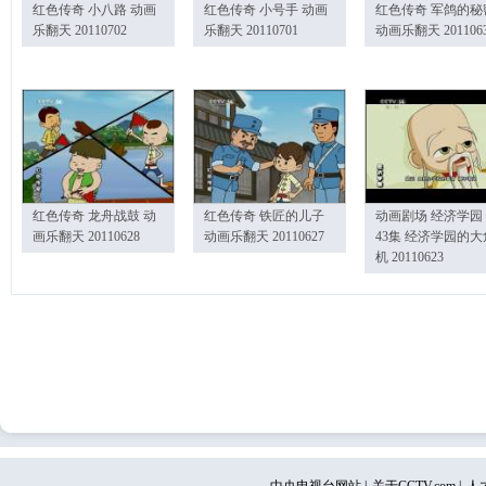
红色传奇 小八路 动画
红色传奇 小号手 动画
红色传奇 军鸽的秘
乐翻天 20110702
乐翻天 20110701
动画乐翻天 201106
红色传奇 龙舟战鼓 动
红色传奇 铁匠的儿子
动画剧场 经济学园
画乐翻天 20110628
动画乐翻天 20110627
43集 经济学园的大
机 20110623