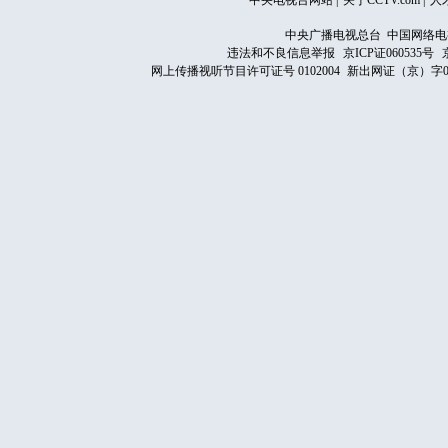
中央电视台网站
|
关于CCTV.com
|
人
中央广播电视总台 中国网络电
违法和不良信息举报
京ICP证060535号
网上传播视听节目许可证号 0102004
新出网证（京）字0