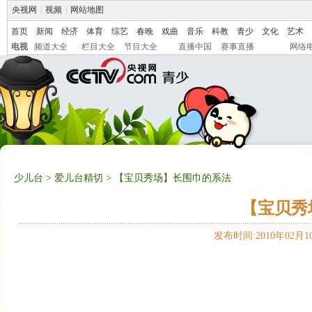
央视网
|
视频
|
网站地图
首页
新闻
经济
体育
综艺
春晚
戏曲
音乐
科教
青少
文化
艺术
电视
频道大全
栏目大全
节目大全
直播中国
赛事直播
网络
少儿台
>
爱儿台精切
> 【宝贝秀场】长围巾的系法
【宝贝秀
发布时间:2010年02月10日