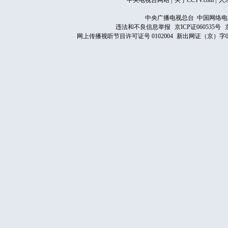
中央电视台网站
|
关于CCTV.com
|
人
中央广播电视总台 中国网络电
违法和不良信息举报
京ICP证060535号
网上传播视听节目许可证号 0102004
新出网证（京）字0