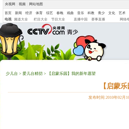
央视网
|
视频
|
网站地图
首页
新闻
经济
体育
综艺
春晚
戏曲
音乐
科教
青少
文化
艺术
电视
频道大全
栏目大全
节目大全
直播中国
赛事直播
网络
少儿台
>
爱儿台精切
> 【启蒙乐园】我的新年愿望
【启蒙乐
发布时间:2010年02月10日