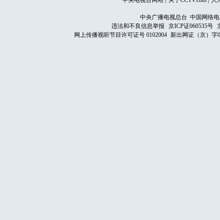
中央电视台网站
|
关于CCTV.com
|
人
中央广播电视总台 中国网络电
违法和不良信息举报
京ICP证060535号
网上传播视听节目许可证号 0102004
新出网证（京）字0