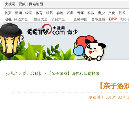
央视网
|
视频
|
网站地图
首页
新闻
经济
体育
综艺
春晚
戏曲
音乐
科教
青少
文化
艺术
电视
频道大全
栏目大全
节目大全
直播中国
赛事直播
网络
少儿台
>
爱儿台精切
> 【亲子游戏】请你和我这样做
【亲子游
发布时间:2010年02月10日