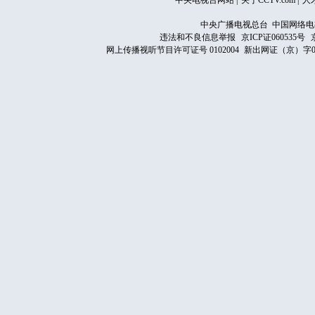
中央电视台网站
|
关于CCTV.com
|
人
中央广播电视总台 中国网络电
违法和不良信息举报
京ICP证060535号
网上传播视听节目许可证号 0102004
新出网证（京）字0