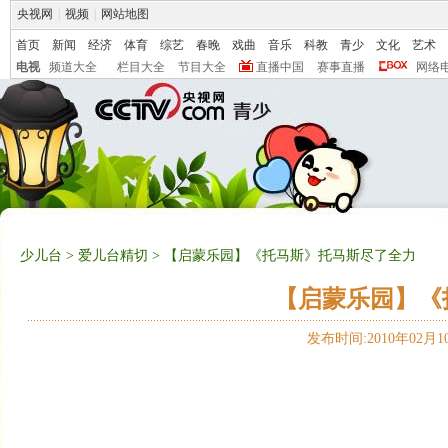
央视网
|
视频
|
网站地图
首页
新闻
经济
体育
综艺
春晚
戏曲
音乐
科教
青少
文化
艺术
电视
频道大全
栏目大全
节目大全
直播中国
赛事直播
网络
少儿台
>
爱儿台精切
> 【启蒙乐园】《托马斯》托马斯尽了全力
【启蒙乐园】《
发布时间:2010年02月10日