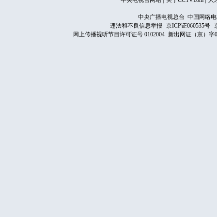
中央电视台网站
|
关于CCTV.com
|
人
中央广播电视总台 中国网络电
违法和不良信息举报
京ICP证060535号
网上传播视听节目许可证号 0102004
新出网证（京）字0