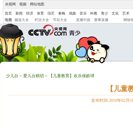
央视网
|
视频
|
网站地图
首页
新闻
经济
体育
综艺
春晚
戏曲
音乐
科教
青少
文化
艺术
电视
频道大全
栏目大全
节目大全
直播中国
赛事直播
网络
少儿台
>
爱儿台精切
> 【儿童教育】欢乐保龄球
【儿童
发布时间:2010年02月10日