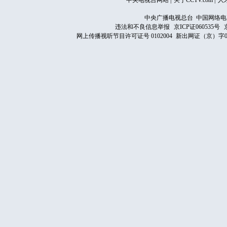
中央电视台网站
|
关于CCTV.com
|
人
中央广播电视总台 中国网络电
违法和不良信息举报
京ICP证060535号
网上传播视听节目许可证号 0102004
新出网证（京）字0