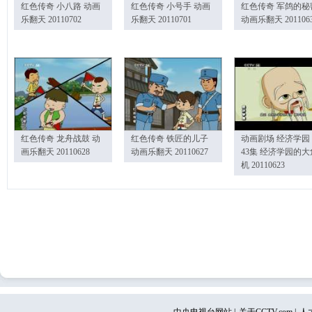
红色传奇 小八路 动画
红色传奇 小号手 动画
红色传奇 军鸽的秘
乐翻天 20110702
乐翻天 20110701
动画乐翻天 201106
红色传奇 龙舟战鼓 动
红色传奇 铁匠的儿子
动画剧场 经济学园
画乐翻天 20110628
动画乐翻天 20110627
43集 经济学园的大
机 20110623