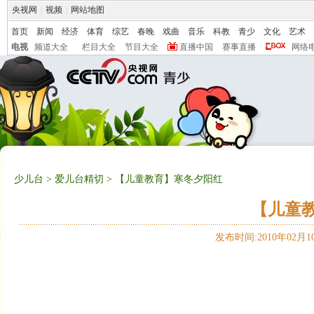
央视网
|
视频
|
网站地图
首页
新闻
经济
体育
综艺
春晚
戏曲
音乐
科教
青少
文化
艺术
电视
频道大全
栏目大全
节目大全
直播中国
赛事直播
网络
少儿台
>
爱儿台精切
> 【儿童教育】寒冬夕阳红
【儿童
发布时间:2010年02月10日