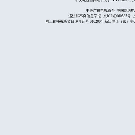
中央电视台网站
|
关于CCTV.com
|
人
中央广播电视总台 中国网络电
违法和不良信息举报
京ICP证060535号
网上传播视听节目许可证号 0102004
新出网证（京）字0