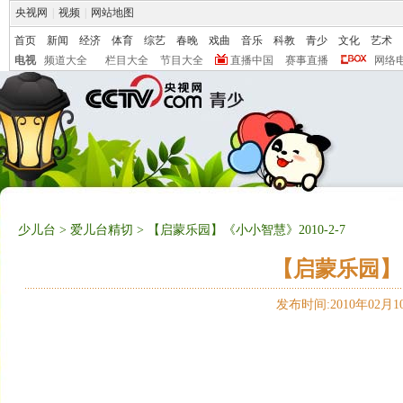
央视网
|
视频
|
网站地图
首页
新闻
经济
体育
综艺
春晚
戏曲
音乐
科教
青少
文化
艺术
电视
频道大全
栏目大全
节目大全
直播中国
赛事直播
网络
少儿台
>
爱儿台精切
> 【启蒙乐园】《小小智慧》2010-2-7
【启蒙乐园】《
发布时间:2010年02月10日