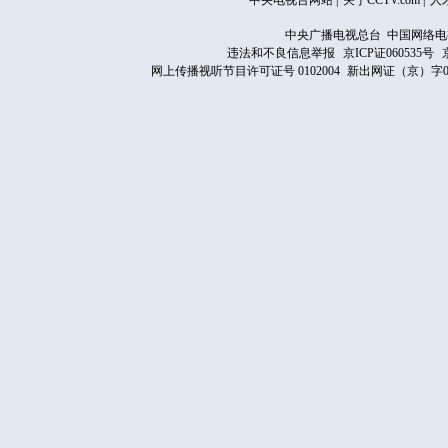
中央电视台网站
|
关于CCTV.com
|
人
中央广播电视总台 中国网络电
违法和不良信息举报
京ICP证060535号
网上传播视听节目许可证号 0102004
新出网证（京）字0