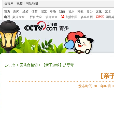
央视网
|
视频
|
网站地图
首页
新闻
经济
体育
综艺
春晚
戏曲
音乐
科教
青少
文化
艺术
电视
频道大全
栏目大全
节目大全
直播中国
赛事直播
网络
少儿台
>
爱儿台精切
> 【亲子游戏】挤牙膏
【亲
发布时间:2010年02月10日