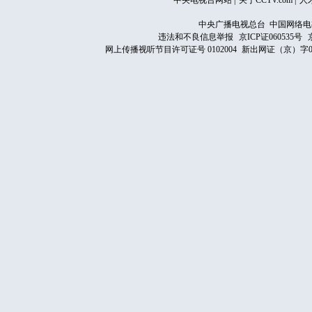
中央电视台网站
|
关于CCTV.com
|
人
中央广播电视总台 中国网络电
违法和不良信息举报
京ICP证060535号
网上传播视听节目许可证号 0102004
新出网证（京）字0