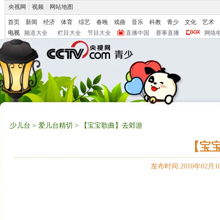
央视网
|
视频
|
网站地图
首页
新闻
经济
体育
综艺
春晚
戏曲
音乐
科教
青少
文化
艺术
电视
频道大全
栏目大全
节目大全
直播中国
赛事直播
网络
少儿台
>
爱儿台精切
> 【宝宝歌曲】去郊游
【宝
发布时间:2010年02月10日