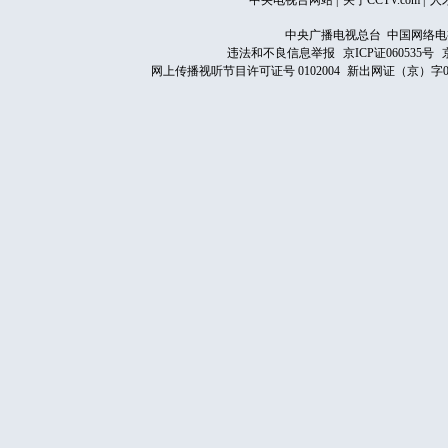
中央电视台网站
|
关于CCTV.com
|
人
中央广播电视总台 中国网络电
违法和不良信息举报
京ICP证060535号
网上传播视听节目许可证号 0102004
新出网证（京）字0