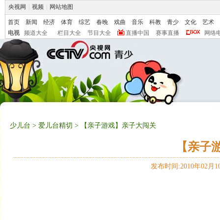
央视网
|
视频
|
网站地图
首页
新闻
经济
体育
综艺
春晚
戏曲
音乐
科教
青少
文化
艺术
电视
频道大全
栏目大全
节目大全
直播中国
赛事直播
网络
少儿台
>
爱儿台精切
> 【亲子游戏】亲子大闯关
【亲子
发布时间:2010年02月10日