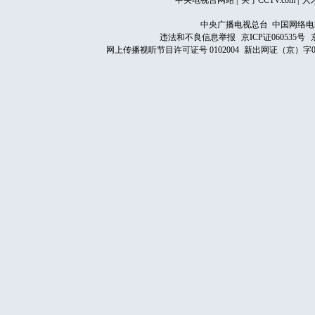
中央电视台网站
|
关于CCTV.com
|
人
中央广播电视总台 中国网络电
违法和不良信息举报
京ICP证060535号
网上传播视听节目许可证号 0102004
新出网证（京）字0