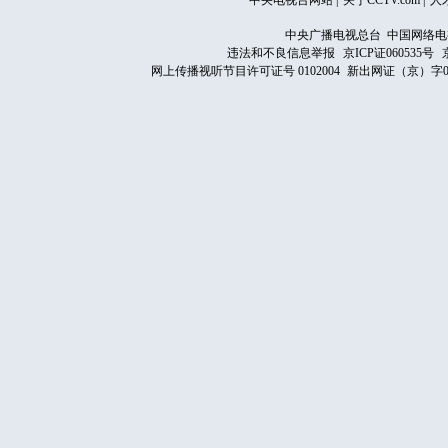
中央电视台网站
|
关于CCTV.com
|
人
中央广播电视总台 中国网络电
违法和不良信息举报
京ICP证060535号
网上传播视听节目许可证号 0102004
新出网证（京）字0