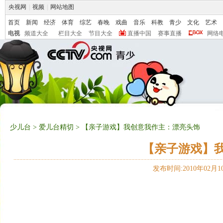
央视网
|
视频
|
网站地图
首页
新闻
经济
体育
综艺
春晚
戏曲
音乐
科教
青少
文化
艺术
电视
频道大全
栏目大全
节目大全
直播中国
赛事直播
网络
少儿台
>
爱儿台精切
> 【亲子游戏】我创意我作主：漂亮头饰
【亲子游戏】
发布时间:2010年02月10日