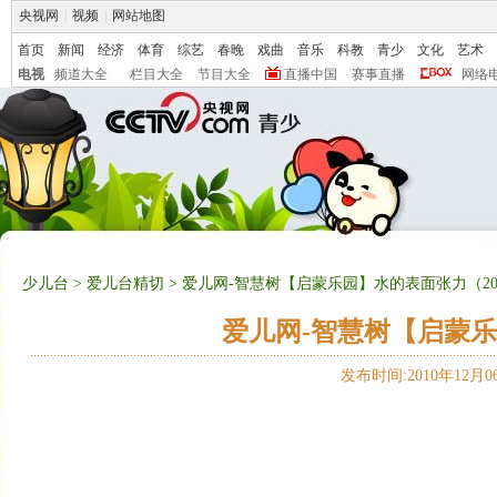
央视网
|
视频
|
网站地图
首页
新闻
经济
体育
综艺
春晚
戏曲
音乐
科教
青少
文化
艺术
电视
频道大全
栏目大全
节目大全
直播中国
赛事直播
网络
少儿台
>
爱儿台精切
> 爱儿网-智慧树【启蒙乐园】水的表面张力（2010
爱儿网-智慧树【启蒙乐园
发布时间:2010年12月06日