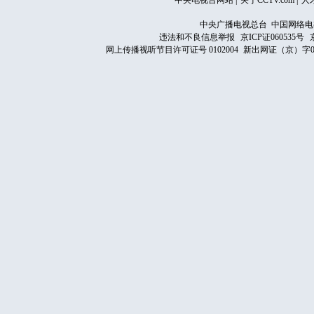
中央电视台网站
|
关于CCTV.com
|
人
中央广播电视总台 中国网络电
违法和不良信息举报
京ICP证060535号
网上传播视听节目许可证号 0102004
新出网证（京）字0