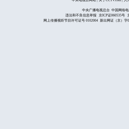
中央电视台网站
|
关于CCTV.com
|
人
中央广播电视总台 中国网络电
违法和不良信息举报
京ICP证060535号
网上传播视听节目许可证号 0102004
新出网证（京）字0