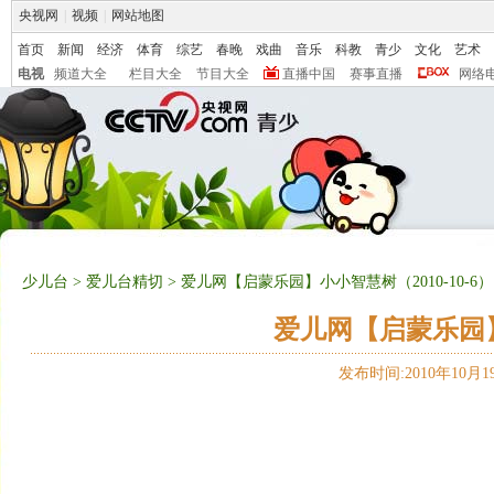
央视网
|
视频
|
网站地图
首页
新闻
经济
体育
综艺
春晚
戏曲
音乐
科教
青少
文化
艺术
电视
频道大全
栏目大全
节目大全
直播中国
赛事直播
网络
少儿台
>
爱儿台精切
> 爱儿网【启蒙乐园】小小智慧树（2010-10-6）
爱儿网【启蒙乐园】小
发布时间:2010年10月19日