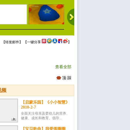
 【
转发邮件
】 【
一键分享
】
查看全部
顶
/
踩
视频
【启蒙乐园】《小小智慧》
2010-2-7
全面关注母亲及婴幼儿的营养、
健康、成长和教育。倡导...
【宝贝歌曲】我爱圆圈圈