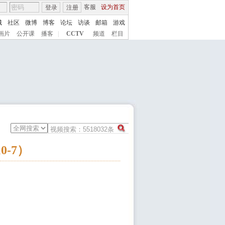
客服
设为首页
登录
注册
城
社区
微博
博客
论坛
访谈
邮箱
游戏
画片
公开课
播客
|
CCTV
频道
栏目
-7）