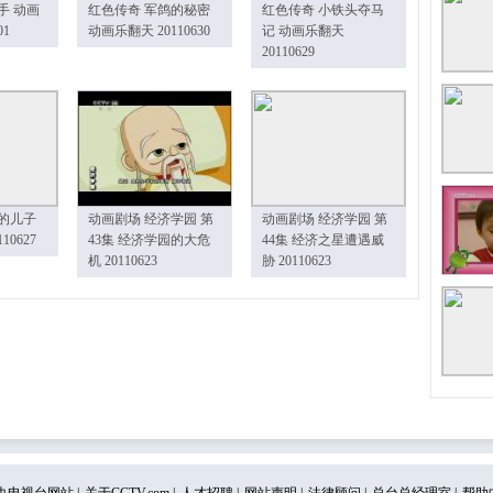
手 动画
红色传奇 军鸽的秘密
红色传奇 小铁头夺马
01
动画乐翻天 20110630
记 动画乐翻天
20110629
的儿子
动画剧场 经济学园 第
动画剧场 经济学园 第
10627
43集 经济学园的大危
44集 经济之星遭遇威
机 20110623
胁 20110623