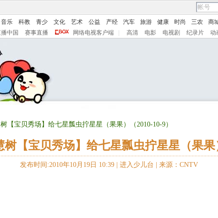
音乐
科教
青少
文化
艺术
公益
产经
汽车
旅游
健康
时尚
三农
商
直播中国
赛事直播
网络电视客户端
|
高清
电影
电视剧
纪录片
动
树【宝贝秀场】给七星瓢虫拧星星（果果）（2010-10-9）
树【宝贝秀场】给七星瓢虫拧星星（果果）（2
发布时间:2010年10月19日 10:39 |
进入少儿台
|
来源：CNTV