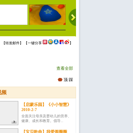
 【
转发邮件
】 【
一键分享
】
查看全部
顶
/
踩
视频
【启蒙乐园】《小小智慧》
2010-2-7
全面关注母亲及婴幼儿的营养、
健康、成长和教育。倡导...
【宝贝歌曲】我爱圆圈圈