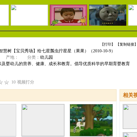
【
打印
】 【
复制链接
】
智慧树【宝贝秀场】给七星瓢虫拧星星（果果）（2010-10-9）
产地：
分类：
幼儿园
亲及婴幼儿的营养、健康、成长和教育。倡导优质科学的早期育婴教育
10
视频打分
相关