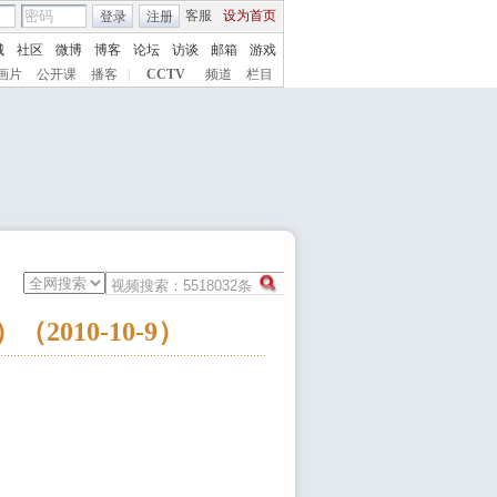
客服
设为首页
登录
注册
城
社区
微博
博客
论坛
访谈
邮箱
游戏
画片
公开课
播客
|
CCTV
频道
栏目
010-10-9）