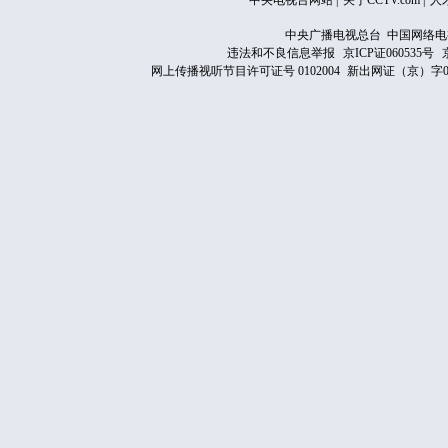
中央电视台网站
|
关于CCTV.com
|
人
中央广播电视总台 中国网络电
违法和不良信息举报
京ICP证060535号
网上传播视听节目许可证号 0102004
新出网证（京）字0