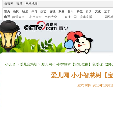
央视网
|
视频
|
网站地图
首页
新闻
经济
体育
综艺
春晚
戏曲
音乐
科教
青少
文化
艺术
电视
频道大全
栏目大全
节目大全
直播中国
赛事直播
网络
少儿台
>
爱儿台精切
> 爱儿网-小小智慧树【宝贝歌曲】我爱你（2010-1
爱儿网-小小智慧树【宝贝
发布时间:2010年10月19日