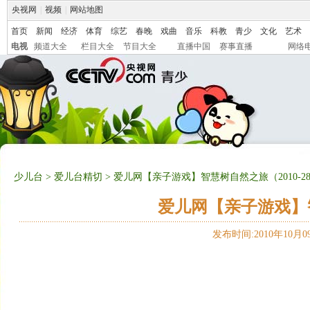
央视网
|
视频
|
网站地图
首页
新闻
经济
体育
综艺
春晚
戏曲
音乐
科教
青少
文化
艺术
电视
频道大全
栏目大全
节目大全
直播中国
赛事直播
网络
少儿台
>
爱儿台精切
> 爱儿网【亲子游戏】智慧树自然之旅（2010-28
爱儿网【亲子游戏】智
发布时间:2010年10月09日