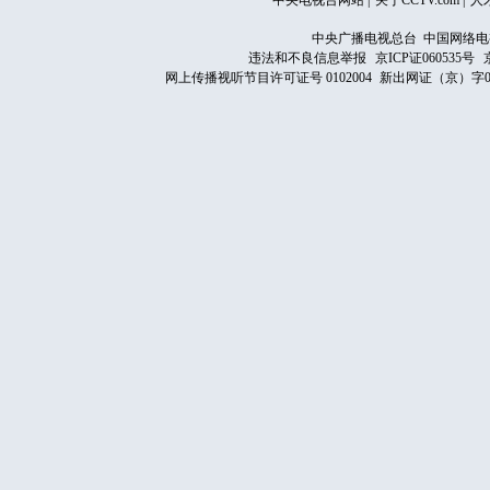
中央电视台网站
|
关于CCTV.com
|
人
中央广播电视总台 中国网络电
违法和不良信息举报
京ICP证060535号
网上传播视听节目许可证号 0102004
新出网证（京）字0