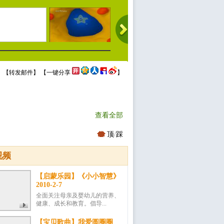
 【
转发邮件
】 【
一键分享
】
查看全部
顶
/
踩
视频
【启蒙乐园】《小小智慧》
2010-2-7
全面关注母亲及婴幼儿的营养、
健康、成长和教育。倡导...
【宝贝歌曲】我爱圆圈圈