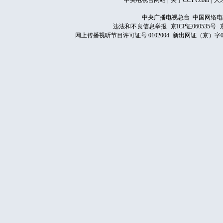
中央电视台网站
|
关于CCTV.com
|
人
中央广播电视总台 中国网络电
违法和不良信息举报
京ICP证060535号
网上传播视听节目许可证号 0102004
新出网证（京）字0