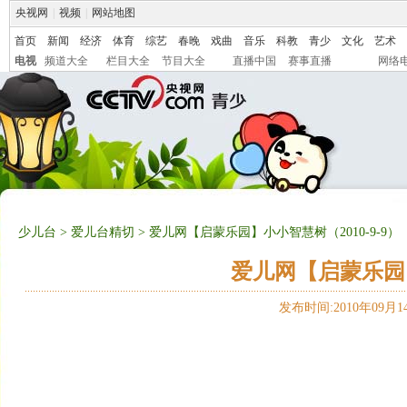
央视网
|
视频
|
网站地图
首页
新闻
经济
体育
综艺
春晚
戏曲
音乐
科教
青少
文化
艺术
电视
频道大全
栏目大全
节目大全
直播中国
赛事直播
网络
少儿台
>
爱儿台精切
> 爱儿网【启蒙乐园】小小智慧树（2010-9-9）
爱儿网【启蒙乐园】
发布时间:2010年09月14日