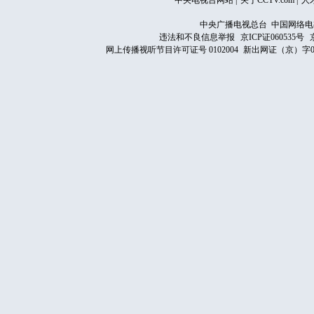
中央电视台网站
|
关于CCTV.com
|
人
中央广播电视总台 中国网络电
违法和不良信息举报
京ICP证060535号
网上传播视听节目许可证号 0102004
新出网证（京）字0