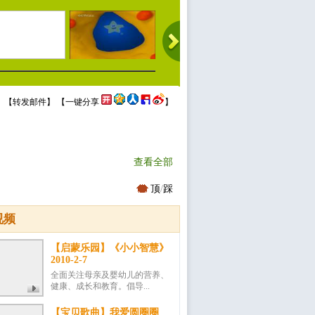
 【
转发邮件
】 【
一键分享
】
查看全部
顶
/
踩
视频
【启蒙乐园】《小小智慧》
2010-2-7
全面关注母亲及婴幼儿的营养、
健康、成长和教育。倡导...
【宝贝歌曲】我爱圆圈圈