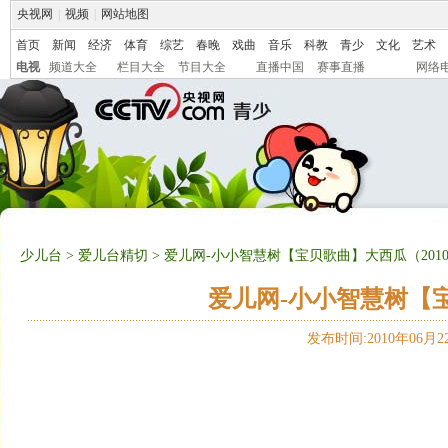
央视网
|
视频
|
网站地图
首页
新闻
经济
体育
综艺
春晚
戏曲
音乐
科教
青少
文化
艺术
电视
频道大全
栏目大全
节目大全
直播中国
赛事直播
网络
少儿台
>
爱儿台精切
> 爱儿网-小小智慧树【宝贝歌曲】大西瓜（2010-
爱儿网-小小智慧树【宝贝
发布时间:2010年06月22日