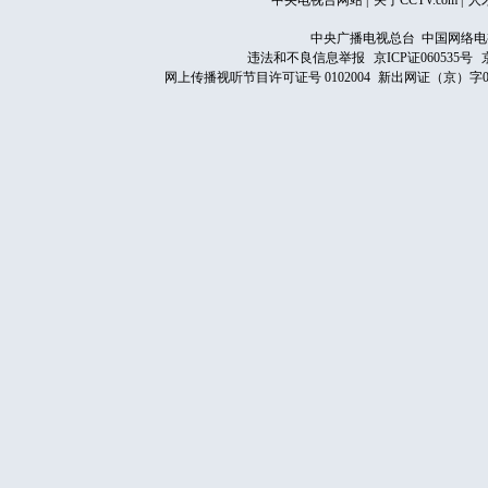
中央电视台网站
|
关于CCTV.com
|
人
中央广播电视总台 中国网络电
违法和不良信息举报
京ICP证060535号
网上传播视听节目许可证号 0102004
新出网证（京）字0