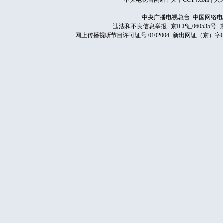
中央电视台网站
|
关于CCTV.com
|
人
中央广播电视总台 中国网络电
违法和不良信息举报
京ICP证060535号
网上传播视听节目许可证号 0102004
新出网证（京）字0