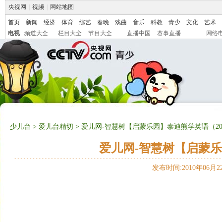
央视网
|
视频
|
网站地图
首页
新闻
经济
体育
综艺
春晚
戏曲
音乐
科教
青少
文化
艺术
电视
频道大全
栏目大全
节目大全
直播中国
赛事直播
网络
少儿台
>
爱儿台精切
> 爱儿网-智慧树【启蒙乐园】泰迪熊学英语（2010
爱儿网-智慧树【启蒙乐园
发布时间:2010年06月22日