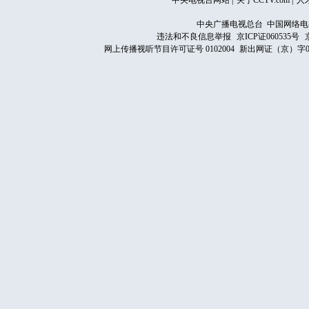
中央电视台网站
|
关于CCTV.com
|
人
中央广播电视总台 中国网络电
违法和不良信息举报
京ICP证060535号
网上传播视听节目许可证号 0102004
新出网证（京）字0