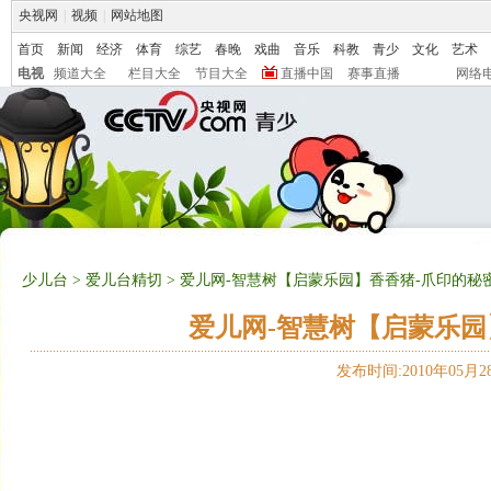
央视网
|
视频
|
网站地图
首页
新闻
经济
体育
综艺
春晚
戏曲
音乐
科教
青少
文化
艺术
电视
频道大全
栏目大全
节目大全
直播中国
赛事直播
网络
少儿台
>
爱儿台精切
> 爱儿网-智慧树【启蒙乐园】香香猪-爪印的秘密（2
爱儿网-智慧树【启蒙乐园】
发布时间:2010年05月28日