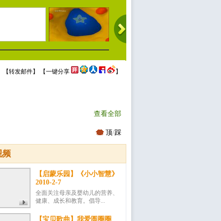
 【
转发邮件
】 【
一键分享
】
查看全部
顶
/
踩
视频
【启蒙乐园】《小小智慧》
2010-2-7
全面关注母亲及婴幼儿的营养、
健康、成长和教育。倡导...
【宝贝歌曲】我爱圆圈圈