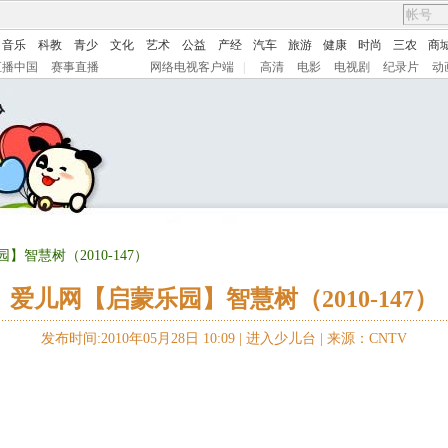
音乐
科教
青少
文化
艺术
公益
产经
汽车
旅游
健康
时尚
三农
商
直播中国
赛事直播
网络电视客户端
|
高清
电影
电视剧
纪录片
动
】智慧树（2010-147）
爱儿网【启蒙乐园】智慧树（2010-147）
发布时间:2010年05月28日 10:09 |
进入少儿台
|
来源：CNTV