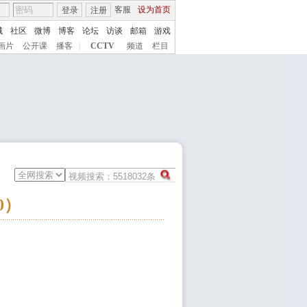
客服
设为首页
登录
注册
城
社区
微博
博客
论坛
访谈
邮箱
游戏
画片
公开课
播客
|
CCTV
频道
栏目
0）