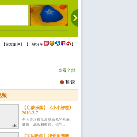
 【
转发邮件
】 【
一键分享
】
查看全部
顶
/
踩
视频
【启蒙乐园】《小小智慧》
2010-2-7
全面关注母亲及婴幼儿的营养、
健康、成长和教育。倡导...
【宝贝歌曲】我爱圆圈圈