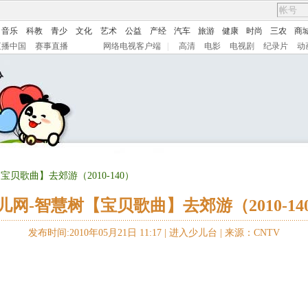
音乐
科教
青少
文化
艺术
公益
产经
汽车
旅游
健康
时尚
三农
商
直播中国
赛事直播
网络电视客户端
|
高清
电影
电视剧
纪录片
动
宝贝歌曲】去郊游（2010-140）
儿网-智慧树【宝贝歌曲】去郊游（2010-14
发布时间:2010年05月21日 11:17 |
进入少儿台
|
来源：CNTV