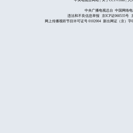
中央电视台网站
|
关于CCTV.com
|
人
中央广播电视总台 中国网络电
违法和不良信息举报
京ICP证060535号
网上传播视听节目许可证号 0102004
新出网证（京）字0