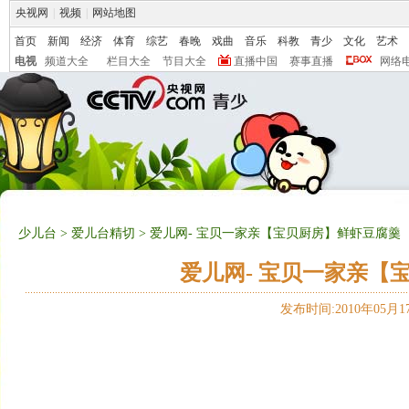
央视网
|
视频
|
网站地图
首页
新闻
经济
体育
综艺
春晚
戏曲
音乐
科教
青少
文化
艺术
电视
频道大全
栏目大全
节目大全
直播中国
赛事直播
网络
少儿台
>
爱儿台精切
> 爱儿网- 宝贝一家亲【宝贝厨房】鲜虾豆腐羹（2
爱儿网- 宝贝一家亲【宝
发布时间:2010年05月17日