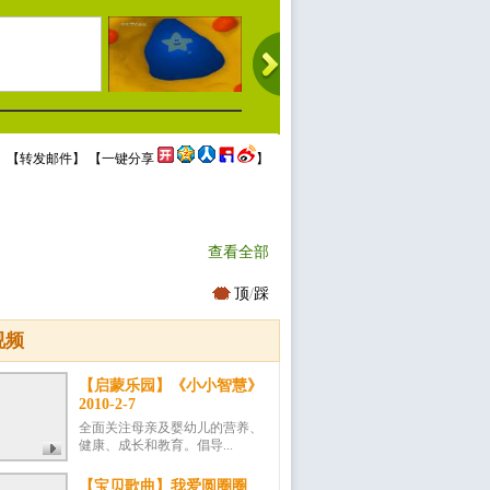
 【
转发邮件
】 【
一键分享
】
查看全部
顶
/
踩
视频
【启蒙乐园】《小小智慧》
2010-2-7
全面关注母亲及婴幼儿的营养、
健康、成长和教育。倡导...
【宝贝歌曲】我爱圆圈圈