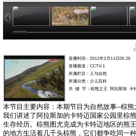
10:39
29:59
00:29:59
C
首播时间：2012年2月11日05:26
首播频道：
CCTV-1
所属栏目：
人与自然
所属分类：少儿百科
关 键 字：
棕熊之王
阿拉斯加
卡
本节目主要内容：本期节目为自然故事--棕
我们讲述了阿拉斯加的卡特迈国家公园里棕
生存经历。棕熊图尤克成为卡特迈地区的熊王
的地方生活着几千头棕熊，它们都争吃同一