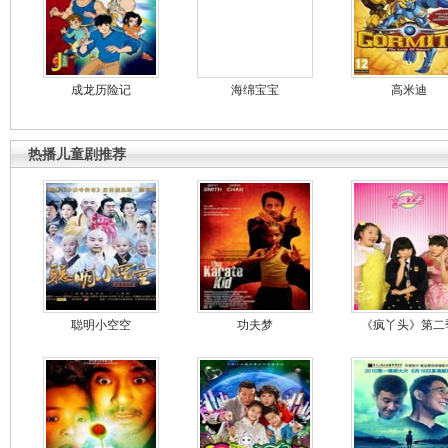
成龙历险记
海绵宝宝
高米迪
热播儿童剧推荐
聪明小空空
功夫梦
《疯丫头》第二