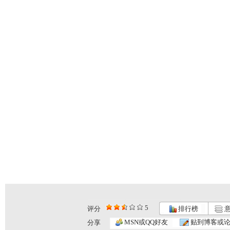
5
评分
排行榜
意
cctv5...
自然故事—...
《金豺家族...
MSN或QQ好友
贴到博客或
分享