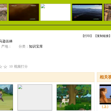
【
打印
】 【
复制链接
】
马逊丛林
产地：
分类：
知识宝库
10
视频打分
相关
（上）