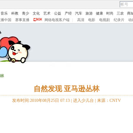
音乐
科教
青少
文化
艺术
公益
产经
汽车
旅游
健康
时尚
三农
商
直播中国
赛事直播
网络电视客户端
|
高清
电影
电视剧
纪录片
动
丛林
自然发现 亚马逊丛林
发布时间:2010年08月25日 07:13 |
进入少儿台
|
来源：CNTV