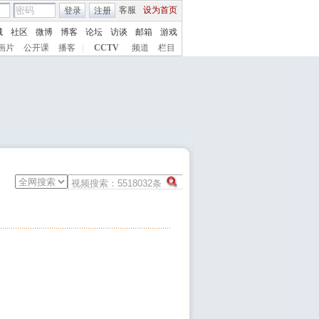
客服
设为首页
登录
注册
城
社区
微博
博客
论坛
访谈
邮箱
游戏
画片
公开课
播客
|
CCTV
频道
栏目