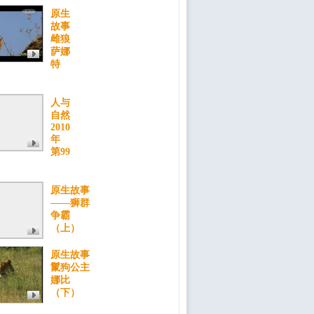
原生
故事
雌狼
萨娜
特
人与
自然
2010
年
第99
原生故事
——狮群
争霸
（上）
原生故事
鬣狗公主
娜比
（下）