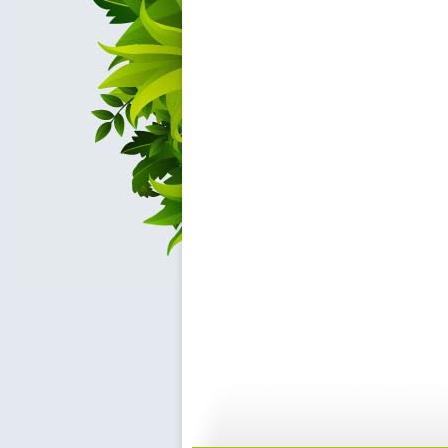
cctv5...
自然故事—...
10:39
2