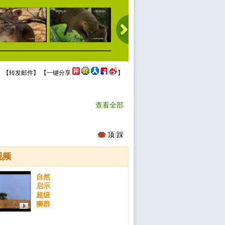
 【
转发邮件
】 【
一键分享
】
查看全部
顶
/
踩
视频
自然
启示
超级
狮群