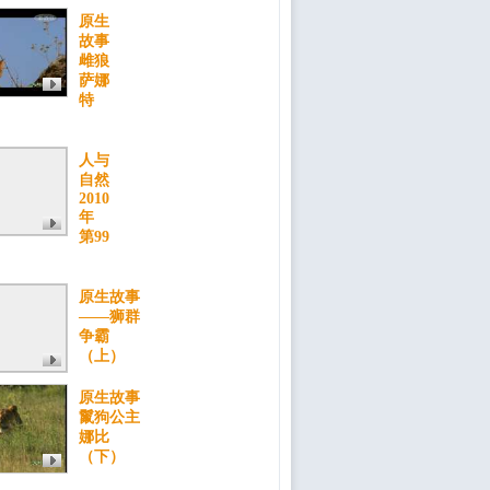
原生
故事
雌狼
萨娜
特
人与
自然
2010
年
第99
原生故事
——狮群
争霸
（上）
原生故事
鬣狗公主
娜比
（下）