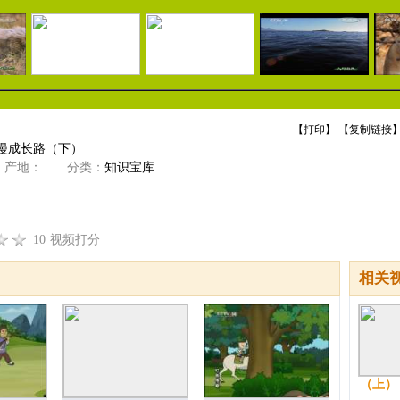
【
打印
】 【
复制链接
】
漫漫成长路（下）
产地：
分类：
知识宝库
10
视频打分
相关
（上）