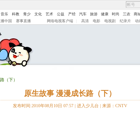
音乐
科教
青少
文化
艺术
公益
产经
汽车
旅游
健康
时尚
三农
商
直播中国
赛事直播
网络电视客户端
|
高清
电影
电视剧
纪录片
动
长路（下）
原生故事 漫漫成长路（下）
发布时间:2010年08月10日 07:57 |
进入少儿台
|
来源：CNTV