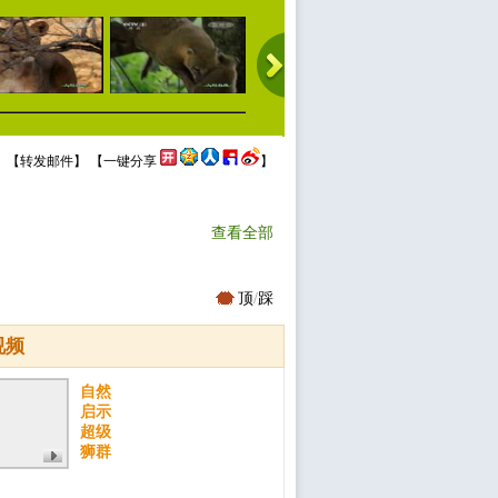
 【
转发邮件
】 【
一键分享
】
查看全部
顶
/
踩
视频
自然
启示
超级
狮群