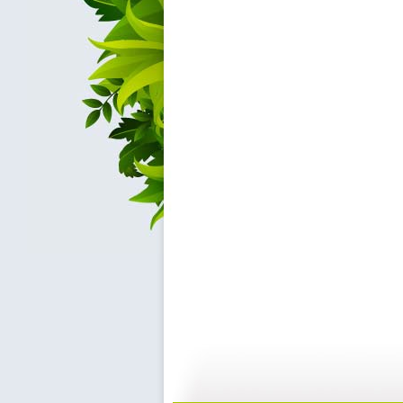
cctv5...
自然故事—...
10:39
2