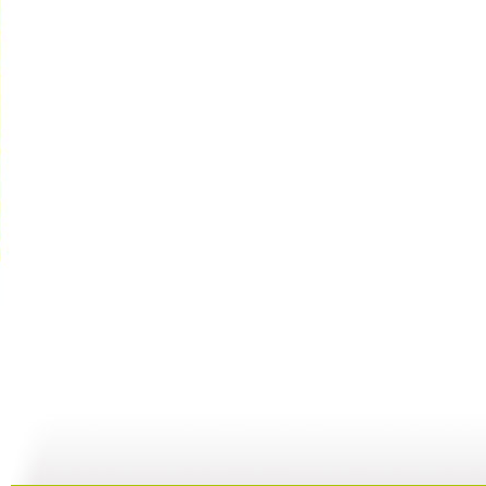
cctv5...
自然故事—...
《金豺家族...
10:39
29:59
00:29:59