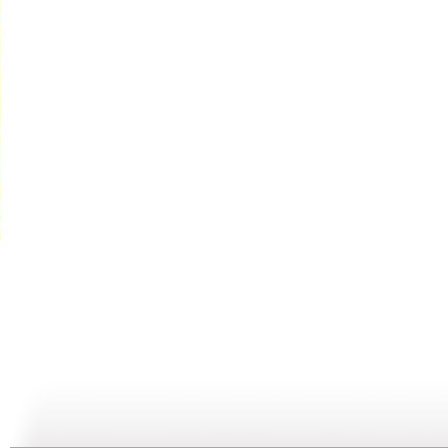
cctv5...
自然故事—...
《金豺家族...
10:39
29:59
00:29:59