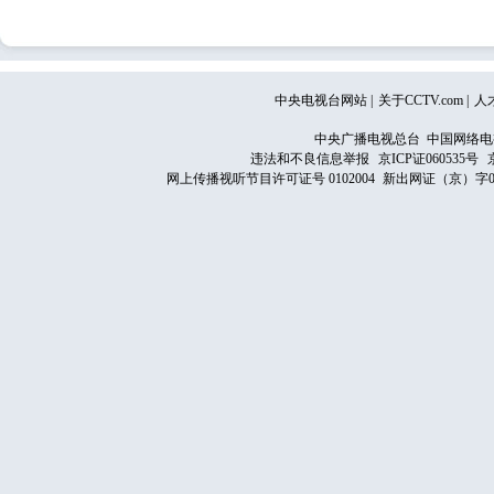
中央电视台网站
|
关于CCTV.com
|
人
中央广播电视总台 中国网络电
违法和不良信息举报
京ICP证060535号
网上传播视听节目许可证号 0102004
新出网证（京）字0