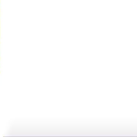
cctv5...
自然故事—...
《金豺家族...
10:39
29:59
00:29:59