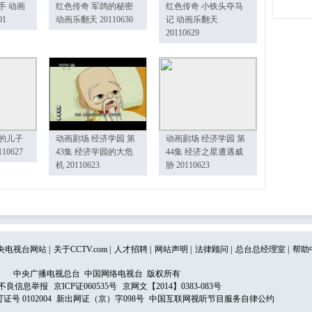
手 动画
红色传奇 军鸽的秘密
红色传奇 小铁头夺马
01
动画乐翻天 20110630
记 动画乐翻天
20110629
的儿子
动画剧场 经济学园 第
动画剧场 经济学园 第
10627
43集 经济学园的大危
44集 经济之星遭遇威
机 20110623
胁 20110623
央电视台网站
|
关于CCTV.com
|
人才招聘
|
网站声明
|
法律顾问
|
总台总经理室
|
帮助
中央广播电视总台 中国网络电视台 版权所有
不良信息举报
京ICP证060535号
京网文【2014】0383-083号
 0102004
新出网证（京）字098号
中国互联网视听节目服务自律公约