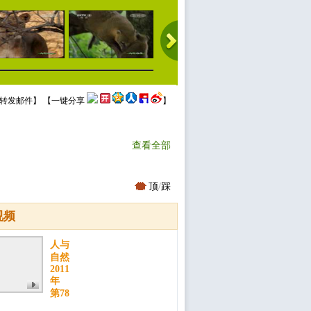
转发邮件
】 【
一键分享
】
查看全部
顶
/
踩
视频
人与
自然
2011
年
第78