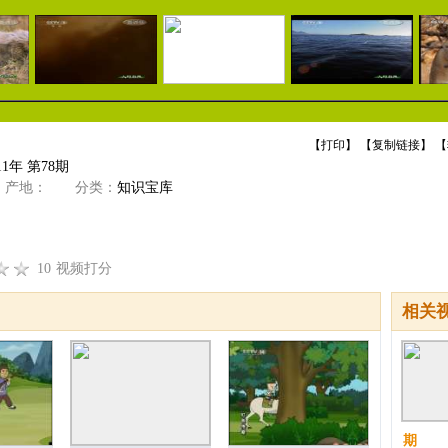
【
打印
】 【
复制链接
】 【
1年 第78期
产地：
分类：
知识宝库
10
视频打分
相关
期