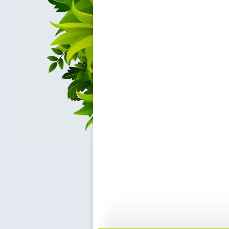
cctv5...
自然故事—...
10:39
2