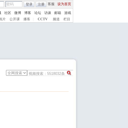
客服
设为首页
登录
注册
城
社区
微博
博客
论坛
访谈
邮箱
游戏
画片
公开课
播客
|
CCTV
频道
栏目